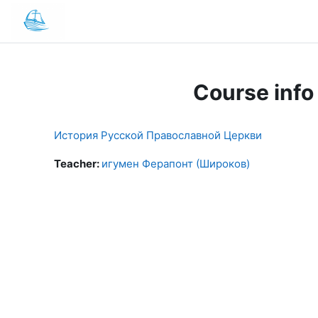
Skip to main content
Home
Course info
История Русской Православной Церкви
Teacher:
игумен Ферапонт (Широков)