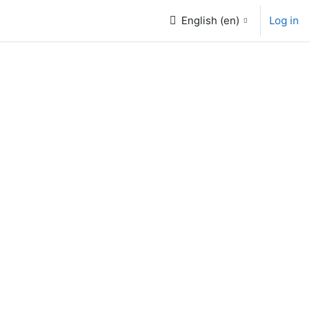
English ‎(en)‎
Log in